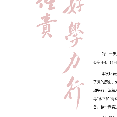
为
进一步
公室于
4月14
本次比赛
了党的历史、
动争取
、
沉着
马”水平和“青
备
。
整个竞赛