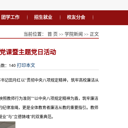
团学工作
招生就业
校友分会
当前位置：
首 页
学院新闻
正文
>>
>>
题党课暨主题党日活动
击数：
140
打印本文
部书记田月红以“贯彻中央八项规定精神
，
筑牢高校廉洁从
映照教师行为准则”“以中央八项规定精神为盾，筑牢廉洁
的纪律准绳，更是全体教育者廉洁从教的重要指引。
教师
授业”与“立德铸魂”的双重典范。